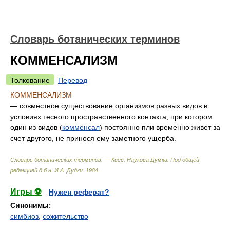
Словарь ботанических терминов
КОММЕНСАЛИЗМ
Толкование
Перевод
КОММЕНСАЛИЗМ
— совместное существование организмов разных видов в
условиях тесного пространственного контакта, при котором
один из видов (
комменсал
) постоянно пли временно живет за
счет другого, не принося ему заметного ущерба.
Словарь ботанических терминов. — Киев: Наукова Думка
.
Под общей
редакцией д.б.н. И.А. Дудки
.
1984
.
Игры ⚽
Нужен реферат?
Синонимы
:
симбиоз
,
сожительство