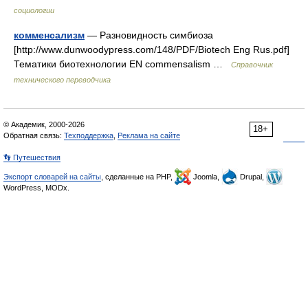
социологии
комменсализм
— Разновидность симбиоза
[http://www.dunwoodypress.com/148/PDF/Biotech Eng Rus.pdf]
Тематики биотехнологии EN commensalism …
Справочник
технического переводчика
© Академик, 2000-2026
18+
Обратная связь:
Техподдержка
,
Реклама на сайте
👣 Путешествия
Экспорт словарей на сайты
, сделанные на PHP,
Joomla,
Drupal,
WordPress, MODx.