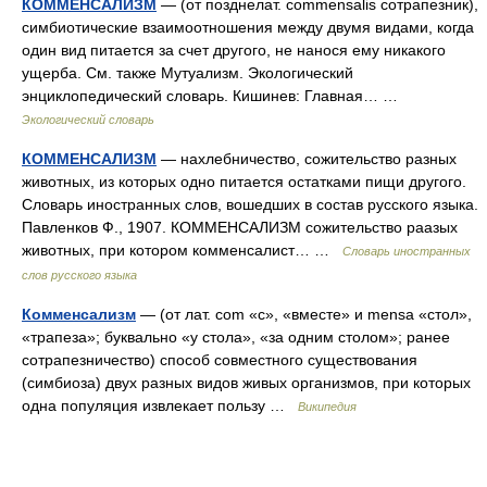
КОММЕНСАЛИЗМ
— (от позднелат. commensalis сотрапезник),
симбиотические взаимоотношения между двумя видами, когда
один вид питается за счет другого, не нанося ему никакого
ущерба. См. также Мутуализм. Экологический
энциклопедический словарь. Кишинев: Главная… …
Экологический словарь
КОММЕНСАЛИЗМ
— нахлебничество, сожительство разных
животных, из которых одно питается остатками пищи другого.
Словарь иностранных слов, вошедших в состав русского языка.
Павленков Ф., 1907. КОММЕНСАЛИЗМ сожительство раазых
животных, при котором комменсалист… …
Словарь иностранных
слов русского языка
Комменсализм
— (от лат. com «с», «вместе» и mensa «стол»,
«трапеза»; буквально «у стола», «за одним столом»; ранее
сотрапезничество) способ совместного существования
(симбиоза) двух разных видов живых организмов, при которых
одна популяция извлекает пользу …
Википедия