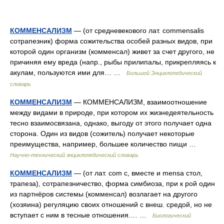
КОММЕНСАЛИЗМ
— (от средневекового лат. commensalis
сотрапезник) форма сожительства особей разных видов, при
которой один организм (комменсал) живет за счет другого, не
причиняя ему вреда (напр., рыбы прилипалы, прикрепляясь к
акулам, пользуются ими для… …
Большой Энциклопедический
словарь
КОММЕНСАЛИЗМ
— КОММЕНСАЛИЗМ, взаимоотношение
между видами в природе, при котором их жизнедеятельность
тесно взаимосвязана, однако, выгоду от этого получает одна
сторона. Один из видов (сожитель) получает некоторые
преимущества, например, большее количество пищи …
Научно-технический энциклопедический словарь
КОММЕНСАЛИЗМ
— (от лат. com с, вместе и mensa стол,
трапеза), сотрапезничество, форма симбиоза, при к рой один
из партнёров системы (комменсал) возлагает на другого
(хозяина) регуляцию своих отношений с внеш. средой, но не
вступает с ним в тесные отношения.… …
Биологический