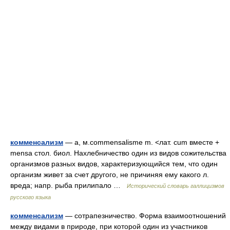
комменсализм
— а, м.commensalisme m. <лат. cum вместе +
mensa стол. биол. Нахлебничество один из видов сожительства
организмов разных видов, характеризующийся тем, что один
организм живет за счет другого, не причиняя ему какого л.
вреда; напр. рыба прилипало …
Исторический словарь галлицизмов
русского языка
комменсализм
— сотрапезничество. Форма взаимоотношений
между видами в природе, при которой один из участников